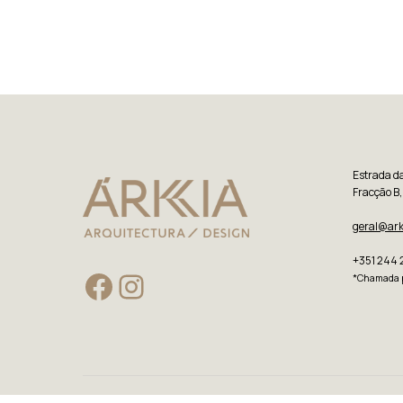
Estrada da 
Fracção B,
geral@ark
+351 244 
*Chamada p
Facebook
Instagram