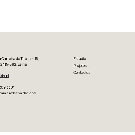
Carreira de Tiro, n.º 115,
Estúdio
 2415-592, Leiria
Projetos
Contactos
kia.pt
209 330*
ara a rede fixa Nacional